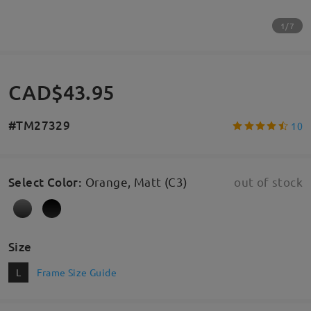
1/7
CAD$43.95
#TM27329
10
Select Color
:
Orange, Matt (C3)
out of stock
Size
L
Frame Size Guide