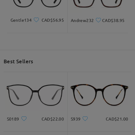
Read all Reviews
Write a Review
Gentle134
CAD$56.95
Andrew232
CAD$38.95
Best Sellers
S0189
CAD$22.00
S939
CAD$21.00