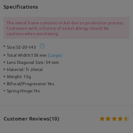
Specifications
The metal frame contains nickel due to production process.
Customers with a history of nickel allergy should be
cautious when purchasing.
Size:
52-20-143
Total Width:
138 mm
(
Large
)
Lens Diagonal Size:
54 mm
Material:
Tr ,Metal
Weight:
13g
Bifocal/Progressive:
Yes
Spring Hinge:
No
Customer Reviews(10)